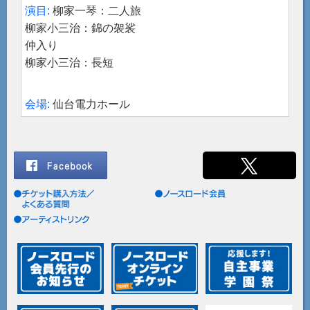
柳家一琴：二人旅
柳家小三治：錦の袈裟
仲入り
柳家小三治：長短
仙台電力ホール