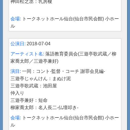
神田松之丞：乳房榎
トークネットホール仙台(仙台市民会館) 小ホー
ル
2018-07-04
落語教育委員会(三遊亭歌武蔵／柳
家喬太郎／三遊亭兼好)
一同：コント-監督・コーチ 謝罪会見編-
三遊亭じゃんけん：まぬけ泥
三遊亭歌武蔵：池田屋
仲入り
三遊亭兼好：短命
柳家喬太郎：名人長二-仏壇叩き-
トークネットホール仙台(仙台市民会館) 小ホー
ル