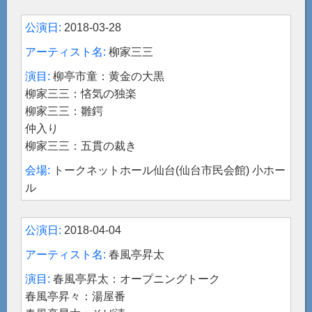
2018-03-28
柳家三三
柳亭市童：黄金の大黒
柳家三三：悋気の独楽
柳家三三：雛鍔
仲入り
柳家三三：五貫の裁き
トークネットホール仙台(仙台市民会館) 小ホー
ル
2018-04-04
春風亭昇太
春風亭昇太：オープニングトーク
春風亭昇々：湯屋番