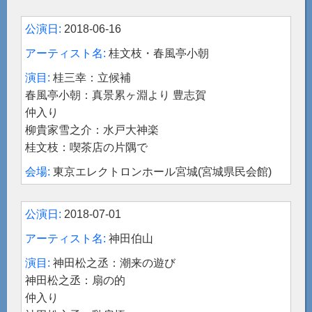
2018-06-16
桂文枝・春風亭小朝
桂三幸：立候補
春風亭小朝：真景累ヶ淵より 豊志賀
仲入り
柳貴家雪之介：水戸大神楽
桂文枝：喫茶店の片隅で
東京エレクトロンホール宮城(宮城県民会館)
2018-07-01
神田伯山
神田松之丞：潮来の遊び
神田松之丞：扇の的
仲入り