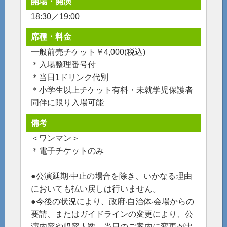
開場・開演
18:30／19:00
席種・料金
一般前売チケット￥4,000(税込)
＊入場整理番号付
＊当日1ドリンク代別
＊小学生以上チケット有料・未就学児保護者
同伴に限り入場可能
備考
＜ワンマン＞
＊電子チケットのみ
●公演延期‧中止の場合を除き、いかなる理由
においても払い戻しは行いません。
●今後の状況により、政府‧自治体‧会場からの
要請、またはガイドラインの変更により、公
演内容や収容人数、当日のご案内に変更が出