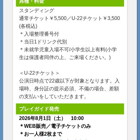
席種・料金
スタンディング
通常チケット￥5,500／U-22チケット￥3,500
(各税込)
＊入場整理番号付
＊当日1ドリンク代別
＊未就学児童⼊場不可/⼩学⽣以上有料(⼩学
⽣は保護者同伴の上、ご来場ください。)
＜U-22チケット＞
公演⽇時点で22歳以下が対象となります。⼊
場時、⾝分証の提⽰必須、不備の場合、差額
の⽀払いをしていただきます。
プレイガイド発売
2026年8月1日（土） 10:00
＊WEB販売／電子チケットのみ
＊お一人様2枚まで