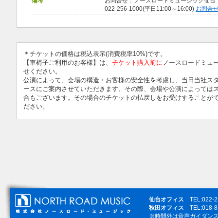
備考
お問合せ：ノースロードミュージック仙台
022-256-1000(平日11:00～16:00)
お問合
＊チケットの価格は税込表示(消費税率10%)です。
【車椅子ご利用のお客様】は、
チケット購入前に
ノースロードミュ
せください。
公演によって、会場の構造・お客様の安全性を考慮し、当日当社ス
ースにご案内させていただきます。その際、会場や公演によっては
合もございます。その場合のチケットの払戻しをお受けすることが
ださい。
仙台オフィス
TEL:022-
秋田オフィス
TEL:018-
※時間外は音声ガイダン