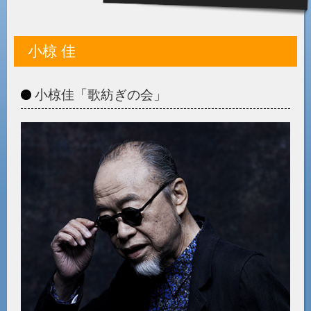
小椋 佳
小椋佳「歌紡ぎの会」