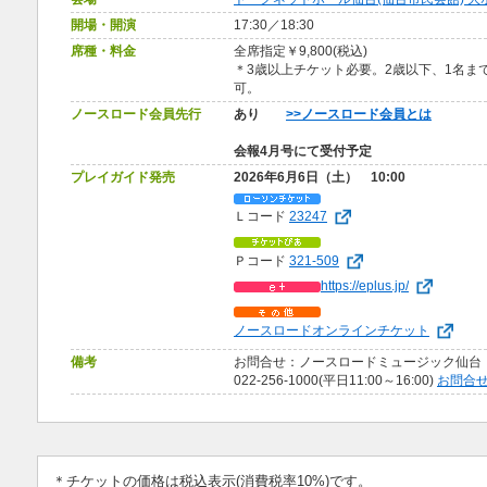
開場・開演
17:30／18:30
席種・料金
全席指定￥9,800(税込)
＊3歳以上チケット必要。2歳以下、1名ま
可。
ノースロード会員先行
あり
>>ノースロード会員とは
会報4月号にて受付予定
プレイガイド発売
2026年6月6日（土） 10:00
Ｌコード
23247
Ｐコード
321-509
https://eplus.jp/
ノースロードオンラインチケット
備考
お問合せ：ノースロードミュージック仙台
022-256-1000(平日11:00～16:00)
お問合
＊チケットの価格は税込表示(消費税率10%)です。