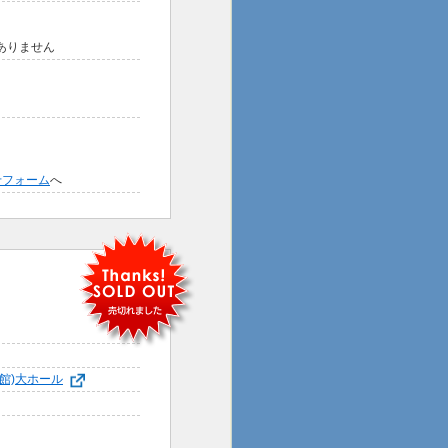
はありません
せフォーム
へ
館)大ホール