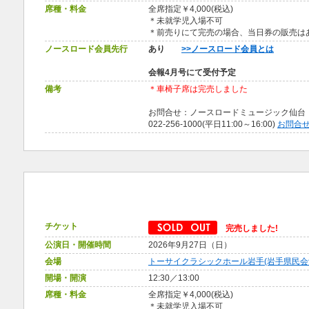
席種・料金
全席指定￥4,000(税込)
＊未就学児入場不可
＊前売りにて完売の場合、当日券の販売
ノースロード会員先行
あり
>>ノースロード会員とは
会報4月号にて受付予定
備考
＊車椅子席は完売しました
お問合せ：ノースロードミュージック仙台
022-256-1000(平日11:00～16:00)
お問合
チケット
完売しました!
公演日・開催時間
2026年9月27日（日）
会場
トーサイクラシックホール岩手(岩手県民会
開場・開演
12:30／13:00
席種・料金
全席指定￥4,000(税込)
＊未就学児入場不可