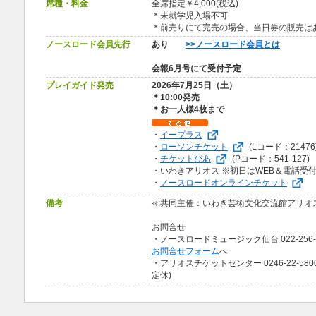
席種・料金
全席指定￥4,000(税込)
＊未就学児入場不可
＊前売りにて完売の場合、当日券の販売
ノースロード会員先行
あり
>>ノースロード会員とは
会報6月号にて受付予定
プレイガイド発売
2026年7月25日（土）
＊10:00発売
＊お一人様4枚まで
・
イープラス
・
ローソンチケット
(Lコード：21476
・
チケットぴあ
(Pコード：541-127)
・いわきアリオス ※初日はWEB＆電話受
・
ノースロードオンラインチケット
備考
≪共同主催：いわき芸術文化交流館アリオ
お問合せ
・ノースロードミュージック仙台 022-256-100
お問合せフォーム
へ
・アリオスチケットセンター 0246-22-5800
定休)