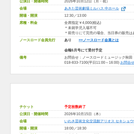
公演日・開催時間
2026年10月12日（月・祝）
会場
あきた芸術劇場ミルハス 中ホール
開場・開演
12:30／13:00
席種・料金
全席指定￥4,000(税込)
＊未就学児入場不可
＊前売りにて完売の場合、当日券の販売
ノースロード会員先行
あり
>>ノースロード会員とは
会報6月号にて受付予定
備考
お問合せ：ノースロードミュージック秋田
018-833-7100(平日11:00～16:00)
お問合
チケット
予定枚数終了
公演日・開催時間
2026年10月15日（木）
会場
いわき芸術文化交流館アリオス セキショウ
開場・開演
18:00／18:30