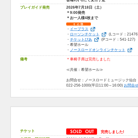
会報6月号にて受付予定
プレイガイド発売
2026年7月18日（土）
＊9:00発売
＊お一人様4枚まで
・
イープラス
・
ローソンチケット
(Lコード：21476
・
チケットぴあ
(Pコード：541-127)
・希望ホール
・
ノースロードオンラインチケット
備考
＊車椅子席は完売しました
≪共催：希望ホール≫
お問合せ：ノースロードミュージック仙台
022-256-1000(平日11:00～16:00)
お問合
チケット
完売しました!