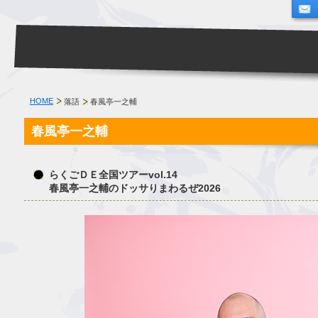
HOME
落語
春風亭一之輔
春風亭一之輔
らくごＤＥ全国ツアーvol.14
春風亭一之輔のドッサりまわるぜ2026