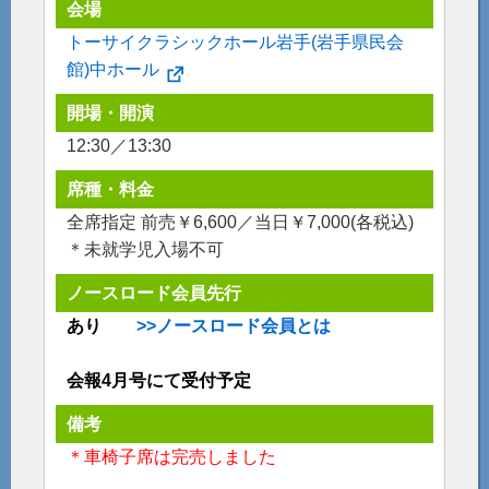
会場
トーサイクラシックホール岩手(岩手県民会
館)中ホール
開場・開演
12:30／13:30
席種・料金
全席指定 前売￥6,600／当日￥7,000(各税込)
＊未就学児入場不可
ノースロード会員先行
あり
>>ノースロード会員とは
会報4月号にて受付予定
備考
＊車椅子席は完売しました