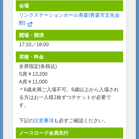
会場
リンクステーションホール青森(青森市文化会
館)
開場・開演
17:10／18:00
席種・料金
全席指定(各税込)
S席￥13,200
A席￥11,000
＊6歳未満ご入場不可。6歳以上から入場され
る方はお一人様1枚ずつチケットが必要で
す。
下記の
注意事項
も必ずご確認ください。
ノースロード会員先行