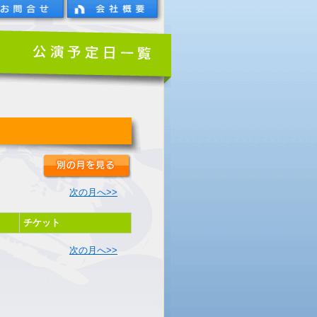
次の月へ>>
チケット
次の月へ>>