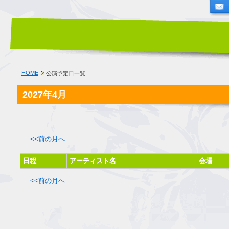
HOME
公演予定日一覧
2027年4月
<<前の月へ
日程
アーティスト名
会場
<<前の月へ